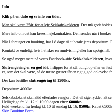
Info
Klik på en dato og se info om tider.
Man skal være 25år. for at leje Selskabskælderen
. Der må godt holdes
Mere info om det kan læses i lejekontrakten. Den sendes når i booker 
Når I foretager en booking, har I 8 dage til at betale jeres depositum. 
Kontakt os endelig, hvis I ønsker en rundvisning eller har spørgsmål.
Se også meget mere på vores Facebook-side
Selskabskælderen
, hvo
Slutrengøring er en god idé.
I slipper for at stå tidligt op efter en f
er, som det skal være, så de næste gæster får en rigtig god oplevelse fr
Der kan bestilles
slutrengøring til 1500kr.
Depositum 4000kr.
Selskabslokalet skal altid efterlades rengjort. Det vil sige ryddet, alt s
Helligdage fra kl. 12 til 10:00 dagen efter:
6000kr.
Fuld weekend fra fredag kl. 10 til søndag kl. 16:
8500kr
Rabat 6500k
Skip Booking Form