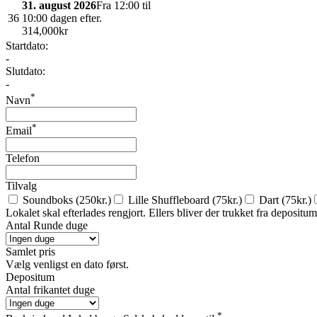
31. august 2026
Fra 12:00 til
36
10:00 dagen efter.
31
4,000kr
Startdato:
-
Slutdato:
-
*
Navn
*
Email
Telefon
Tilvalg
Soundboks (250kr.)
Lille Shuffleboard (75kr.)
Dart (75kr.)
Lokalet skal efterlades rengjort. Ellers bliver der trukket fra depositum
Antal Runde duge
Samlet pris
Vælg venligst en dato først.
Depositum
Antal frikantet duge
*