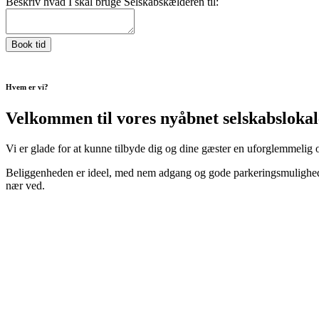
Beskriv hvad I skal bruge Selskabskælderen til:
Book tid
Hvem er vi?
Velkommen til vores nyåbnet selskabslokale
Vi er glade for at kunne tilbyde dig og dine gæster en uforglemmelig
Beliggenheden er ideel, med nem adgang og gode parkeringsmuligheder
nær ved.